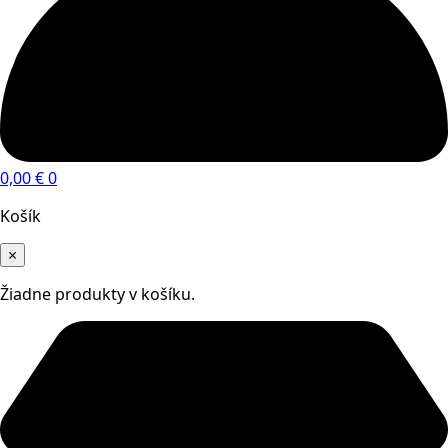
0,00
€
0
Košík
×
Žiadne produkty v košíku.