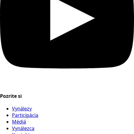
Pozrite si
Vynálezy
Participácia
Médiá
Vynálezca