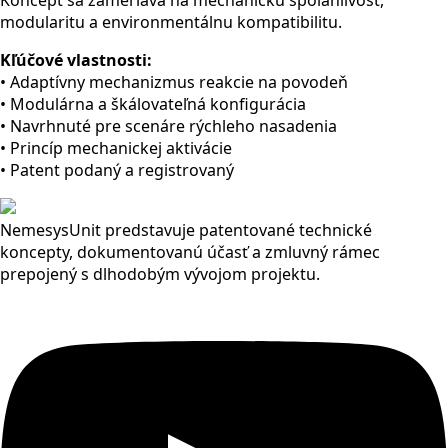
Koncept sa zameriava na mechanickú spoľahlivosť,
modularitu a environmentálnu kompatibilitu.
Kľúčové vlastnosti:
• Adaptívny mechanizmus reakcie na povodeň
• Modulárna a škálovateľná konfigurácia
• Navrhnuté pre scenáre rýchleho nasadenia
• Princíp mechanickej aktivácie
• Patent podaný a registrovaný
NemesysUnit predstavuje patentované technické
koncepty, dokumentovanú účasť a zmluvný rámec
prepojený s dlhodobým vývojom projektu.